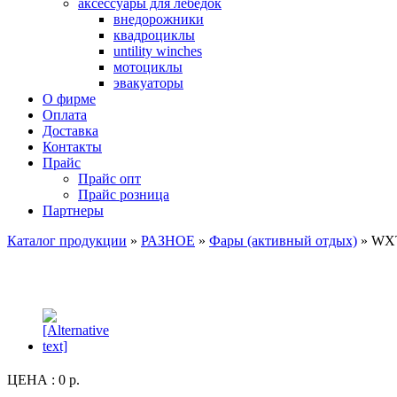
аксессуары для лебедок
внедорожники
квадроциклы
untility winches
мотоциклы
эвакуаторы
О фирме
Оплата
Доставка
Контакты
Прайс
Прайс опт
Прайс розница
Партнеры
Каталог продукции
»
РАЗНОЕ
»
Фары (активный отдых)
» WX
ЦЕНА :
0 р.