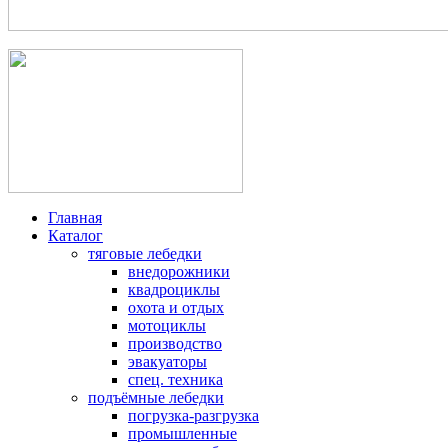
+7(950)025-64-06, +7(812)528-45-45
Главная
Каталог
тяговые лебедки
внедорожники
квадроциклы
охота и отдых
мотоциклы
производство
эвакуаторы
спец. техника
подъёмные лебедки
погрузка-разгрузка
промышленные